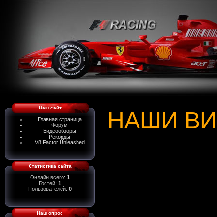
Наш сайт
НАШИ В
Главная страница
Форум
Видеообзоры
Рекорды
V8 Factor Unleashed
Статистика сайта
Онлайн всего:
1
Гостей:
1
Пользователей:
0
Наш опрос